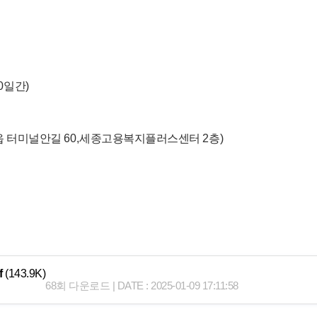
0
일간
)
읍 터미널안길
60,
세종고용복지플러스센터
2
층
)
f
(143.9K)
68회 다운로드 | DATE : 2025-01-09 17:11:58