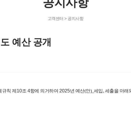
공지사항
고객센터 > 공지사항
도 예산 공개
규칙 제
10
조
4
항에 의거하여
2025
년 예산(안)_세입, 세출을 아