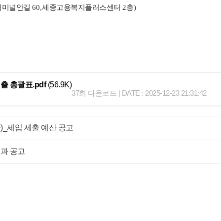
터미널안길
60,
세종고용복지플러스센터
2
층
)
출 총괄표.pdf
(56.9K)
37회 다운로드 | DATE : 2025-12-23 21:31:42
)_세입 세출 예산 공고
과 공고